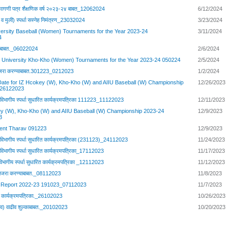
न मागणी पत्र शैक्षणिक वर्ष २०२३-२४ बाबत_12062024
6/12/2024
े व मुली) स्पर्धा सस्नेह निमंत्रण_23032024
3/23/2024
niversity Baseball (Women) Tournaments for the Year 2023-24
3/11/2024
4
” बाबत._06022024
2/6/2024
ter University Kho-Kho (Women) Tournaments for the Year 2023-24 050224
2/5/2024
 साजरा करण्याबाबत.301223_0212023
1/2/2024
ate for IZ Hcokey (W), Kho-Kho (W) and AIIU Baseball (W) Championship
12/26/2023
_26122023
भागीय स्पर्धा सुधारित कार्यक्रमपत्रिका 111223_11122023
12/11/2023
ey (W), Kho-Kho (W) and AIIU Baseball (W) Championship 2023-24
12/9/2023
3
nt Tharav 091223
12/9/2023
भागीय स्पर्धा सुधारित कार्यक्रमपत्रिका (231123)_24112023
11/24/2023
भागीय स्पर्धा सुधारित कार्यक्रमपत्रिका_17112023
11/17/2023
ागीय स्पर्धा सुधारित कार्यक्रमपत्रिका _12112023
11/12/2023
 साजरा करण्याबाबत._08112023
11/8/2023
l Report 2022-23 191023_07112023
11/7/2023
त कार्यक्रमपत्रिका._26102023
10/26/2023
्सव) वाढीव शुल्काबाबत._20102023
10/20/2023