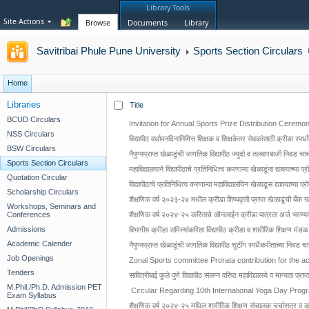
Library Tools
Site Actions
Browse
Documents
Library
Savitribai Phule Pune University
Sports Section Circulars
Home
Libraries
Title
BCUD Circulars
Invitation for Annual Sports Prize Distribution Ceremo
NSS Circulars
विद्यापीठ वर्धापनदिनानिमित्त शिक्षक व शिक्षकेतर सेवकांसाठी क्रीडा स्पर
BSW Circulars
नैपुण्यप्राप्त खेळाडूंची जागतिक विद्यापीठ ज्युदो व तलवारबाजी निवड च
Sports Section Circulars
महाविद्यालयाने विद्यापीठाचे प्रतिनिधित्व करणाऱ्या खेळाडूंना द्यावयाच्या
Quotation Circular
विद्यापीठाचे प्रतिनिधित्व करणाऱ्या महाविद्यालयिन खेळाडूस द्यावयाच्या प्रो
Scholarship Circulars
शैक्षणिक वर्ष २०२३-२४ मधील क्रीडा शिष्यवृत्ती प्राप्त खेळाडूंची बँक 
Workshops, Seminars and
Conferences
शैक्षणिक वर्ष २०२४-२५ करिताचे ऑनलाईन क्रीडा पात्रता अर्ज भरण्य
Admissions
विभागीय क्रीडा समित्यांकरिता विद्यापीठ क्रीडा व शारीरिक शिक्षण मंडळ
Academic Calender
नैपुण्यप्राप्त खेळाडूंची जागतिक विद्यापीठ शुटींग स्पर्धेकरीताच्या निवड 
Job Openings
Zonal Sports committee Prorata contribution for the 
Tenders
सावित्रीबाई फुले पुणे विद्यापीठ संलग्न वरिष्ठ महाविद्यालये व मान्यता 
M.Phil./Ph.D. Admission PET
Circular Regarding 10th International Yoga Day Pro
Exam Syllabus
शैक्षणिक वर्ष २०२४-२५ मधिल शारीरिक शिक्षण संचालक चर्चासत्र व क्र