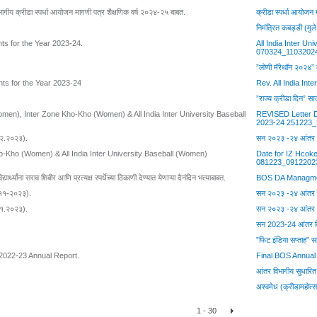
विभागीय क्रीडा स्पर्धा आयोजन मागणी पत्र शैक्षणिक वर्ष २०२४-२५ बाबत.
क्रीडा स्पर्धा आयोज
निमंत्रित कबड्डी (मुल
ts for the Year 2023-24.
All India Inter U
070324_1103202
”लोणी मॅरेथॉन २०२४
ts for the Year 2023-24
Rev. All India In
”राज्य क्रीडा दिन”
n), Inter Zone Kho-Kho (Women) & All India Inter University Baseball
REVISED Letter D
2023-24 251223
.१२.२०२३).
सन २०२३ -२४ आंतर वि
-Kho (Women) & All India Inter University Baseball (Women)
Date for IZ Hcok
081223_0912202
्यार्थ्यांना सराव शिबीर आणि प्रत्यक्ष स्पर्धेच्या ठिकाणी देण्यात येणाऱ्या दैनंदिन भत्याबाबत.
BOS DA Managme
३-११-२०२३).
सन २०२३ -२४ आंतर वि
.११.२०२३).
सन २०२३ -२४ आंतर वि
सन 2023-24 आंतर विभ
”फिट इंडिया सप्ताह”
2022-23 Annual Report.
Final BOS Annua
आंतर विभागीय सुधारि
अश्वमेध (क्रीडामहोत
1 - 30