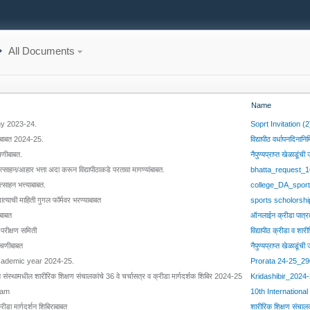
All Documents
Name
ny 2023-24.
Soprt Invitation 
्धांबाबत 2024-25.
विद्यापीठ वर्धापनदिन
ाचणीबाबत.
नैपुण्यप्राप्त खेळाडू
 प्रोत्साहन/आहार भत्ता अदा करून विद्यापीठाकडे परतावा मागण्यांबाबत.
bhatta_request_
त्साहन भत्त्याबाबत.
college_DA_spor
खात्याची माहिती गुगल फॉर्मवर भरण्याबाबत
sports scholorsh
ाबाबत
ऑनलाईन क्रीडा पात्र
 परीक्षण समिती
विद्यापीठ क्रीडा व श
चाचणीबाबत
नैपुण्यप्राप्त खेळाडू
academic year 2024-25.
Prorata 24-25_2
प्राप्त संस्थामधील शारीरिक शिक्षण संचालकांचे 36 वे चर्चासत्र व क्रीडा मार्गदर्शक शिबिर 2024-25
Kridashibir_2024
gram
10th Internation
ीडा मार्गदर्शन शिबिराबाबत
शारीरिक शिक्षण संच