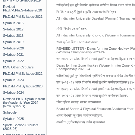
M.Phil/PhD Syllabus-2019
सावित्रीबाई फुले पुणे विद्यापीठ क्रीडा व शारीरिक शिक्षण मंडळ आंतर 
Revised
Ph.d./M.Phil.Syllabus-2020
निमंत्रित कबड्डी (मुले व मुली) स्पर्धा सस्नेह निमंत्रण
Ph.D./M.Phil.Syllabus-2021
All India Inter University Baseball (Women) Tournamen
Syllabus 2016
लोणी मॅरेथॉन २०२४” बाबत.
Syllabus 2017
All India Inter University Kho-Kho (Women) Tournamen
Syllabus 2018
Syllabus 2019
राज्य क्रीडा दिन” साजरा करण्याबाबत.
Syllabus-2020
REVISED LETTER - Dates for Inter Zone Hockey (Wome
(Women) Championship 2023-24
Syllabus-2021
सन २०२३-२४ आंतर विभागीय स्पर्धा सुधारित कार्यक्रमपत्रिका (११
Syllabus-2022
Dates for Inter Zone Hockey (Women), Inter Zone Kho
BSW Other Circulars
Championship 2023-24
Ph.D./M.Phil.Syllabus-2022
सावित्रीबाई फुले पुणे विद्यापीठाचे प्रतिनिधित्व करणाऱ्या विविध संघातील विद
Syllabus-2023
सन २०२३ -२४ आंतर विभागीय स्पर्धा सुधारित कार्यक्रमपत्रिका (२
Ph.D./M.Phil.Syllabus-2023
सन २०२३-२४ आंतर विभागीय स्पर्धा सुधारित कार्यक्रमपत्रिका (१६
Syllabus-2024
सन २०२३ -२४ आंतर विभागीय स्पर्धा सुधारित कार्यक्रमपत्रिका.
Revised Ph.D. Syllabus from
"फिट इंडिया सप्ताह" साजरा करण्याबाबत.
the Academic Year 2024
(New Syllabus)
Board of Sports & Physical Education Academic Year 
Schedule
आंतर विभागीय सुधारित कार्यक्रमपत्रिका.
Syllabus-2025
अश्वमेध (क्रीडामहोत्सव) वाढीव शुल्काबाबत.
Sports Section Circulars
(2025-26)